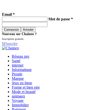
Email *
Mot de passe *
Nouveau sur Chaineo ?
Inscription gratuite
M'inscrire
Réseau pro
Santé
internet
Informatique
People
Marque
Jeux en ligne
Forme et bien etre
Mode et beauté
animaux
Voyage
Immobilier
Batiment