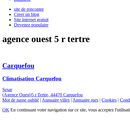
site de rencontre
Creer un blog
Site internet gratuit
Devenez populaire
agence ouest 5 r tertre
Carquefou
Climatisation Carquefou
Sesar
(Agence Ouest)5 r Tertre, 44470 Carquefou
Mot de passe oublié
|
Annuaire villes
|
Annuaire rues
|
Cookies
|
Condi
OK
En continuant votre navigation sur ce site, vous acceptez l'utilisat