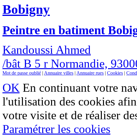
Bobigny
Peintre en batiment Bobi
Kandoussi Ahmed
/bât B 5 r Normandie, 930
Mot de passe oublié
|
Annuaire villes
|
Annuaire rues
|
Cookies
|
Condi
OK
En continuant votre navi
l'utilisation des cookies af
votre visite et de réaliser de
Paramétrer les cookies