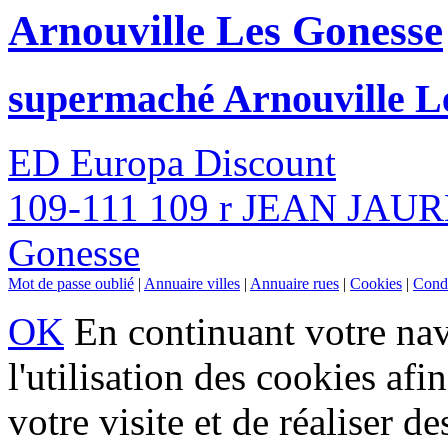
Arnouville Les Gonesse
supermaché Arnouville L
ED Europa Discount
109-111 109 r JEAN JAURE
Gonesse
Mot de passe oublié
|
Annuaire villes
|
Annuaire rues
|
Cookies
|
Condi
OK
En continuant votre navi
l'utilisation des cookies af
votre visite et de réaliser de