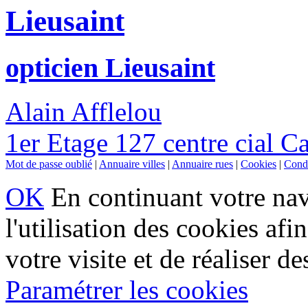
Lieusaint
opticien Lieusaint
Alain Afflelou
1er Etage 127 centre cial C
Mot de passe oublié
|
Annuaire villes
|
Annuaire rues
|
Cookies
|
Condi
OK
En continuant votre navi
l'utilisation des cookies af
votre visite et de réaliser de
Paramétrer les cookies