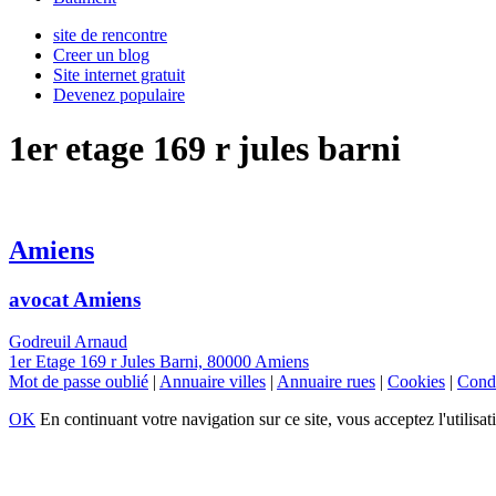
site de rencontre
Creer un blog
Site internet gratuit
Devenez populaire
1er etage 169 r jules barni
Amiens
avocat Amiens
Godreuil Arnaud
1er Etage 169 r Jules Barni, 80000 Amiens
Mot de passe oublié
|
Annuaire villes
|
Annuaire rues
|
Cookies
|
Condi
OK
En continuant votre navigation sur ce site, vous acceptez l'utilisat