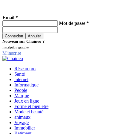
Email *
Mot de passe *
Nouveau sur Chaineo ?
Inscription gratuite
M'inscrire
Réseau pro
Santé
internet
Informatique
People
Marque
Jeux en ligne
Forme et bien etre
Mode et beauté
animaux
Voyage
Immobilier
Batiment