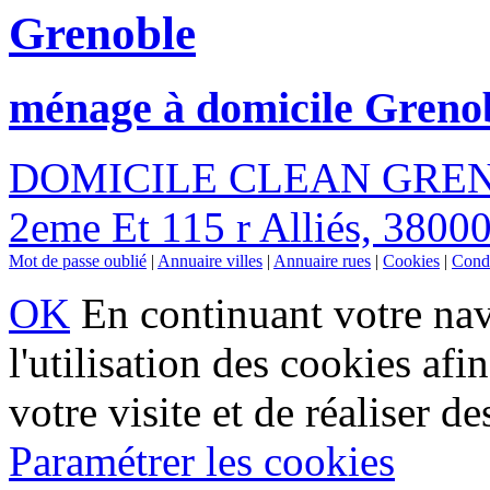
Grenoble
ménage à domicile Greno
DOMICILE CLEAN GRE
2eme Et 115 r Alliés, 3800
Mot de passe oublié
|
Annuaire villes
|
Annuaire rues
|
Cookies
|
Condi
OK
En continuant votre navi
l'utilisation des cookies af
votre visite et de réaliser de
Paramétrer les cookies