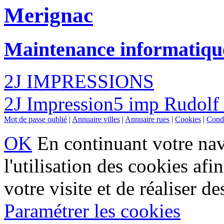
Merignac
Maintenance informatiqu
2J IMPRESSIONS
2J Impression5 imp Rudolf
Mot de passe oublié
|
Annuaire villes
|
Annuaire rues
|
Cookies
|
Condi
OK
En continuant votre navi
l'utilisation des cookies af
votre visite et de réaliser de
Paramétrer les cookies