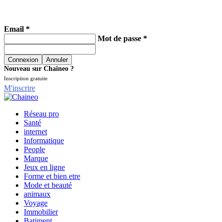
Email *
Mot de passe *
Nouveau sur Chaineo ?
Inscription gratuite
M'inscrire
Réseau pro
Santé
internet
Informatique
People
Marque
Jeux en ligne
Forme et bien etre
Mode et beauté
animaux
Voyage
Immobilier
Batiment