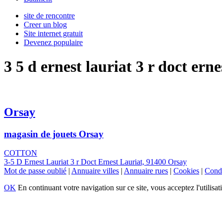
site de rencontre
Creer un blog
Site internet gratuit
Devenez populaire
3 5 d ernest lauriat 3 r doct erne
Orsay
magasin de jouets Orsay
COTTON
3-5 D Ernest Lauriat 3 r Doct Ernest Lauriat, 91400 Orsay
Mot de passe oublié
|
Annuaire villes
|
Annuaire rues
|
Cookies
|
Condi
OK
En continuant votre navigation sur ce site, vous acceptez l'utilisat