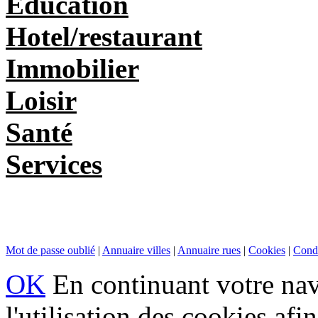
Education
Hotel/restaurant
Immobilier
Loisir
Santé
Services
Mot de passe oublié
|
Annuaire villes
|
Annuaire rues
|
Cookies
|
Condi
OK
En continuant votre navi
l'utilisation des cookies af