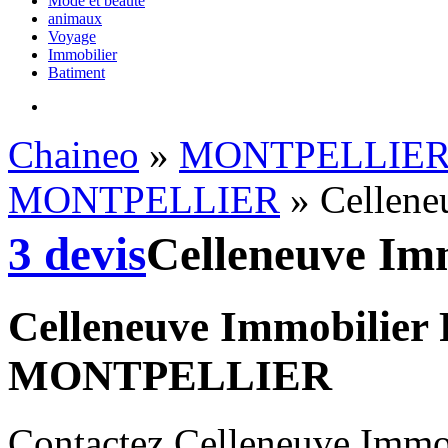
Mode et beauté
animaux
Voyage
Immobilier
Batiment
Chaineo
»
MONTPELLIE
MONTPELLIER
» Cellene
3 devis
Celleneuve Im
Celleneuve Immobilier 
MONTPELLIER
Contactez Celleneuve Immo