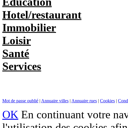
Education
Hotel/restaurant
Immobilier
Loisir
Santé
Services
Mot de passe oublié
|
Annuaire villes
|
Annuaire rues
|
Cookies
|
Condi
OK
En continuant votre navi
l'utilisation des cookies af