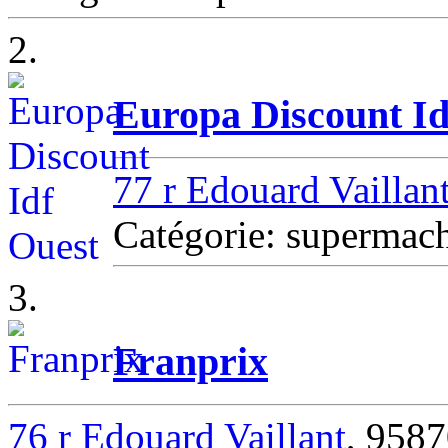
2.
Europa Discount Id
77 r Edouard Vaillan
Catégorie: superma
3.
Franprix
76 r Edouard Vaillant
, 958