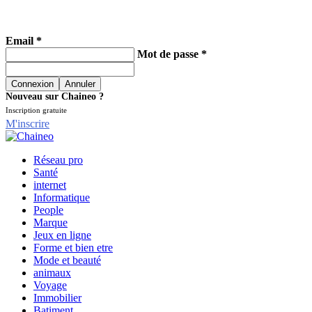
Email *
Mot de passe *
Nouveau sur Chaineo ?
Inscription gratuite
M'inscrire
Réseau pro
Santé
internet
Informatique
People
Marque
Jeux en ligne
Forme et bien etre
Mode et beauté
animaux
Voyage
Immobilier
Batiment