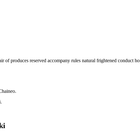
ir of produces reserved accompany rules natural frightened conduct hop
Chaineo.
.
ki