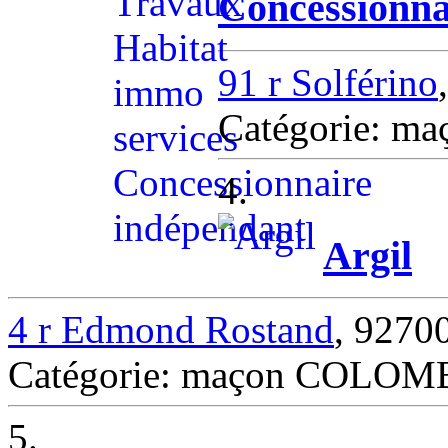
Concessionna
91 r Solférino
Catégorie: m
4.
Argil
4 r Edmond Rostand
, 927
Catégorie: maçon COLOM
5.