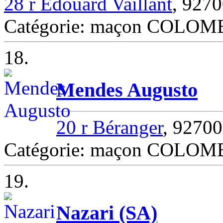
28 r Edouard Vaillant
, 92
Catégorie: maçon COLOM
18.
Mendes Augusto
20 r Béranger
, 927
Catégorie: maçon COLOM
19.
Nazari (SA)