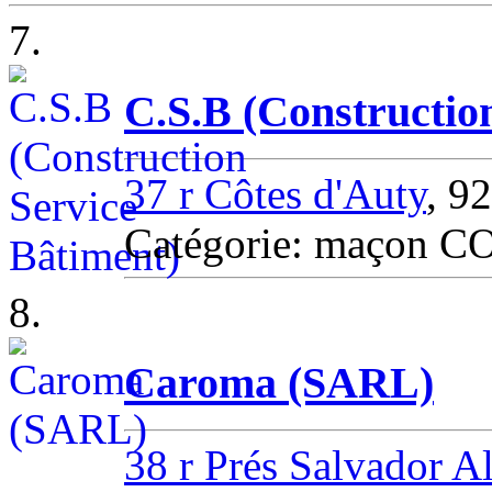
7.
C.S.B (Constructio
37 r Côtes d'Auty
, 
Catégorie: maçon
8.
Caroma (SARL)
38 r Prés Salvador A