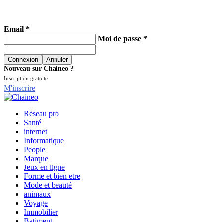
Email *
Mot de passe *
Nouveau sur Chaineo ?
Inscription gratuite
M'inscrire
Réseau pro
Santé
internet
Informatique
People
Marque
Jeux en ligne
Forme et bien etre
Mode et beauté
animaux
Voyage
Immobilier
Batiment