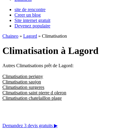
site de rencontre
Creer un blog
Site internet gratuit
Devenez populaire
Chaineo
»
Lagord
» Climatisation
Climatisation à Lagord
Autres Climatisations prêt de Lagord:
Climatisation perigny
Climatisation saujon
Climatisation surgeres
Climatisation saint pierre d oleron
Climatisation chatelaillon plage
Demandez 3 devis gratuits
▶