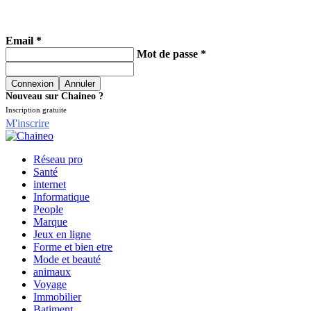
Email *
Mot de passe *
Nouveau sur Chaineo ?
Inscription gratuite
M'inscrire
Réseau pro
Santé
internet
Informatique
People
Marque
Jeux en ligne
Forme et bien etre
Mode et beauté
animaux
Voyage
Immobilier
Batiment