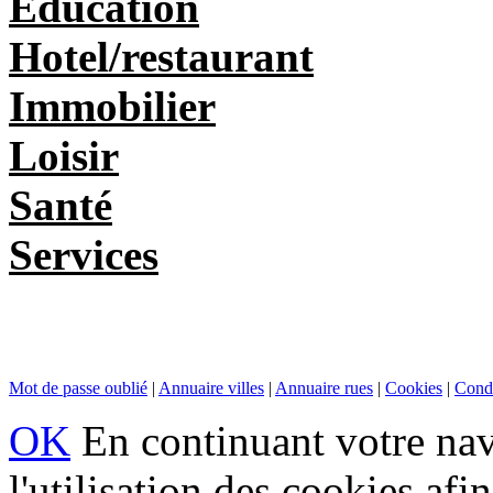
Education
Hotel/restaurant
Immobilier
Loisir
Santé
Services
Mot de passe oublié
|
Annuaire villes
|
Annuaire rues
|
Cookies
|
Condi
OK
En continuant votre navi
l'utilisation des cookies af