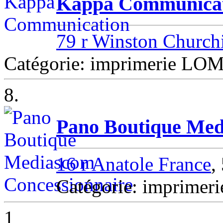
Kappa Communica
79 r Winston Churchi
Catégorie: imprimerie L
8.
Pano Boutique Med
16 r Anatole France
,
Catégorie: imprime
1