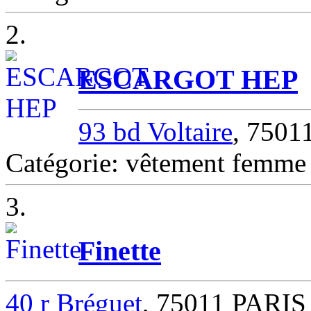
2.
ESCARGOT HEP
93 bd Voltaire
, 7501
Catégorie: vêtement femm
3.
Finette
40 r Bréguet
, 75011 PARIS