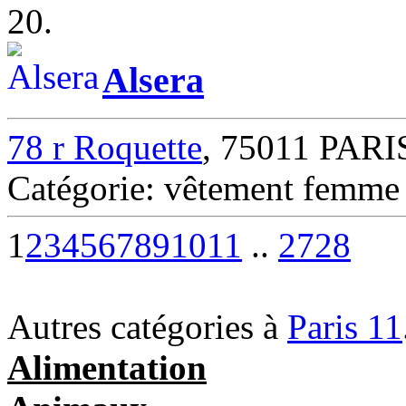
20.
Alsera
78 r Roquette
, 75011 PARI
Catégorie: vêtement femm
1
2
3
4
5
6
7
8
9
10
11
..
27
28
Autres catégories à
Paris 11
Alimentation