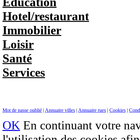
Education
Hotel/restaurant
Immobilier
Loisir
Santé
Services
Mot de passe oublié
|
Annuaire villes
|
Annuaire rues
|
Cookies
|
Condi
OK
En continuant votre navi
l'utilisation des cookies af