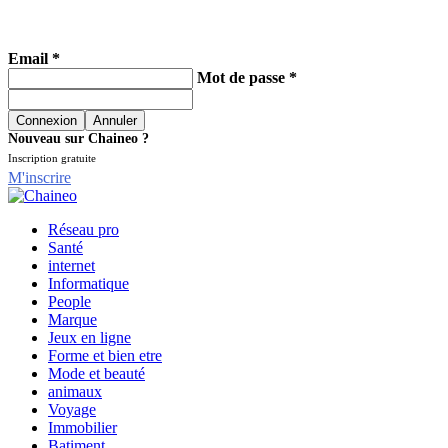
Email *
Mot de passe *
Nouveau sur Chaineo ?
Inscription gratuite
M'inscrire
Réseau pro
Santé
internet
Informatique
People
Marque
Jeux en ligne
Forme et bien etre
Mode et beauté
animaux
Voyage
Immobilier
Batiment