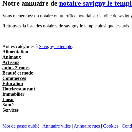
Notre annuaire de
notaire savigny le templ
Vous recherchez un notaire ou un office notarial sur la ville de savign
Retrouvez la liste des notaires de savigny le temple ainsi que les avis
Autres catégories à
Savigny le temple
.
Alimentation
Animaux
Artisans
auto - 2 roues
Beauté et mode
Commerces
Education
Hotel/restaurant
Immobilier
Loisir
Santé
Services
Mot de passe oublié
|
Annuaire villes
|
Annuaire rues
|
Cookies
|
Condi