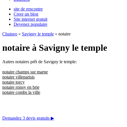
site de rencontre
Creer un blog
Site internet gratuit
Devenez populaire
Chaineo
»
Savigny le temple
» notaire
notaire à Savigny le temple
Autres notaires prêt de Savigny le temple:
notaire champs sur marne
notaire villeparisis
notaire torcy
notaire roissy en brie
notaire combs la ville
Demandez 3 devis gratuits
▶