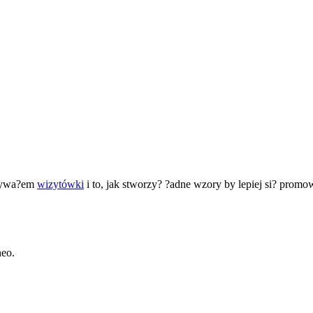
isywa?em
wizytówki
i to, jak stworzy? ?adne wzory by lepiej si? promo
neo.