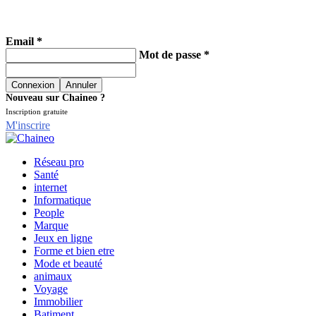
Email *
Mot de passe *
Nouveau sur Chaineo ?
Inscription gratuite
M'inscrire
Réseau pro
Santé
internet
Informatique
People
Marque
Jeux en ligne
Forme et bien etre
Mode et beauté
animaux
Voyage
Immobilier
Batiment