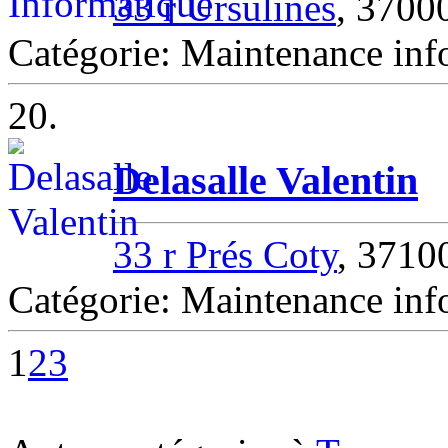
33 r Ursulines
, 3700
Catégorie: Maintenance inf
20.
Delasalle Valentin
33 r Prés Coty
, 371
Catégorie: Maintenance i
1
2
3