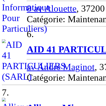
8 av Alouette
, 3720
Catégorie: Mainten
6.
AID 41 PARTICUL
av André Maginot
, 
Catégorie: Mainten
7.