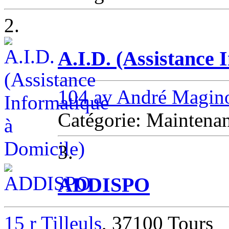
2.
A.I.D. (Assistance 
104 av André Magin
Catégorie: Maintenan
3.
ADDISPO
15 r Tilleuls
, 37100 Tours