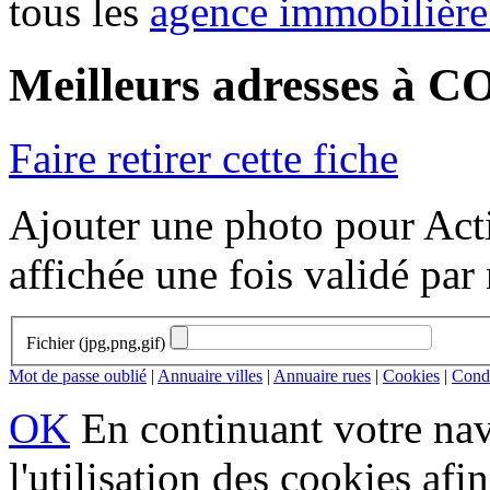
tous les
agence immobiliè
Meilleurs adresses à
Faire retirer cette fiche
Ajouter une photo pour Acti
affichée une fois validé par
Fichier (jpg,png,gif)
Mot de passe oublié
|
Annuaire villes
|
Annuaire rues
|
Cookies
|
Condi
OK
En continuant votre navi
l'utilisation des cookies af