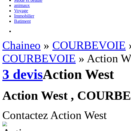
Mode et beauté
animaux
Voyage
Immobilier
Batiment
Chaineo
»
COURBEVOIE
COURBEVOIE
» Action W
3 devis
Action West
Action West , COURB
Contactez Action West