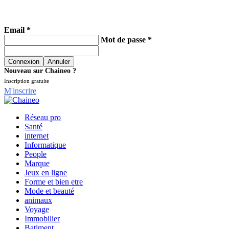
Email *
Mot de passe *
Nouveau sur Chaineo ?
Inscription gratuite
M'inscrire
Réseau pro
Santé
internet
Informatique
People
Marque
Jeux en ligne
Forme et bien etre
Mode et beauté
animaux
Voyage
Immobilier
Batiment