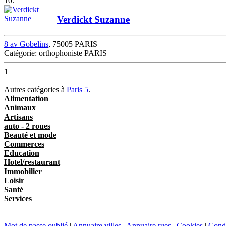
10.
Verdickt Suzanne
8 av Gobelins
, 75005 PARIS
Catégorie: orthophoniste PARIS
1
Autres catégories à
Paris 5
.
Alimentation
Animaux
Artisans
auto - 2 roues
Beauté et mode
Commerces
Education
Hotel/restaurant
Immobilier
Loisir
Santé
Services
Mot de passe oublié
|
Annuaire villes
|
Annuaire rues
|
Cookies
|
Condi