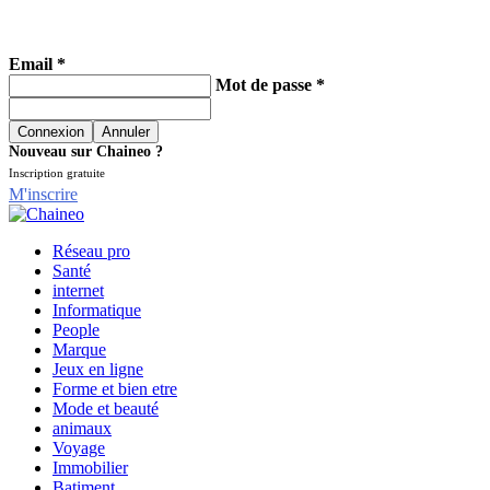
Email *
Mot de passe *
Nouveau sur Chaineo ?
Inscription gratuite
M'inscrire
Réseau pro
Santé
internet
Informatique
People
Marque
Jeux en ligne
Forme et bien etre
Mode et beauté
animaux
Voyage
Immobilier
Batiment