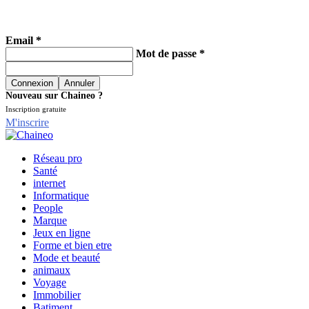
Email *
Mot de passe *
Nouveau sur Chaineo ?
Inscription gratuite
M'inscrire
Réseau pro
Santé
internet
Informatique
People
Marque
Jeux en ligne
Forme et bien etre
Mode et beauté
animaux
Voyage
Immobilier
Batiment