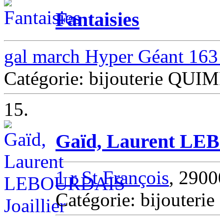
Fantaisies
gal march Hyper Géant 163
Catégorie: bijouterie QUI
15.
Gaïd, Laurent LEB
1 r St François
, 290
Catégorie: bijouteri