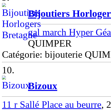
Bijoutiers Horloge
gal march Hyper Géa
QUIMPER
Catégorie: bijouterie QUI
10.
Bizoux
11 r Sallé Place au beurre
, 