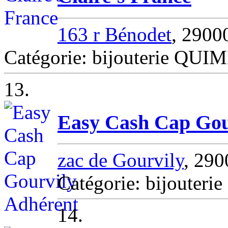
163 r Bénodet
, 290
Catégorie: bijouterie QUI
13.
Easy Cash Cap Gou
zac de Gourvily
, 29
Catégorie: bijouteri
14.