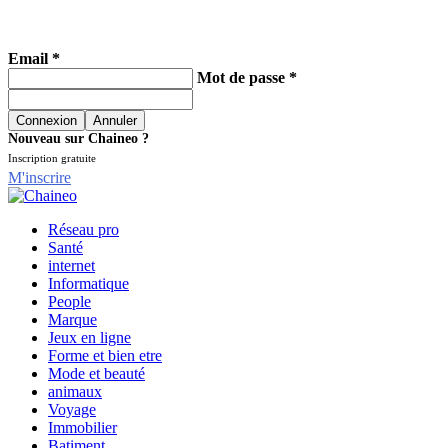
Email *
Mot de passe *
Nouveau sur Chaineo ?
Inscription gratuite
M'inscrire
Réseau pro
Santé
internet
Informatique
People
Marque
Jeux en ligne
Forme et bien etre
Mode et beauté
animaux
Voyage
Immobilier
Batiment