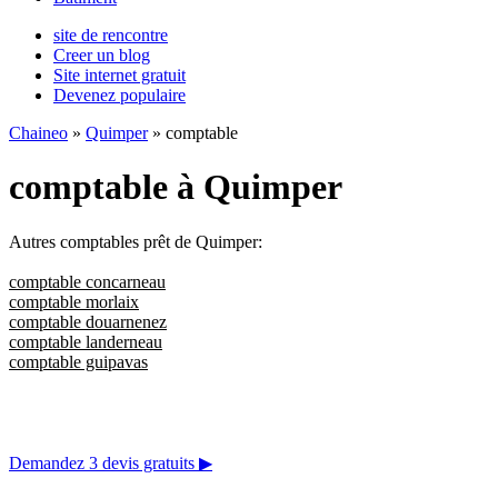
site de rencontre
Creer un blog
Site internet gratuit
Devenez populaire
Chaineo
»
Quimper
» comptable
comptable à Quimper
Autres comptables prêt de Quimper:
comptable concarneau
comptable morlaix
comptable douarnenez
comptable landerneau
comptable guipavas
Demandez 3 devis gratuits
▶