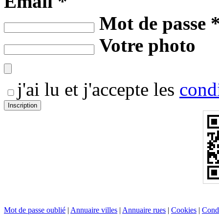
Email *
Mot de passe 
Votre photo
j'ai lu et j'accepte les
condi
Mot de passe oublié
|
Annuaire villes
|
Annuaire rues
|
Cookies
|
Condi